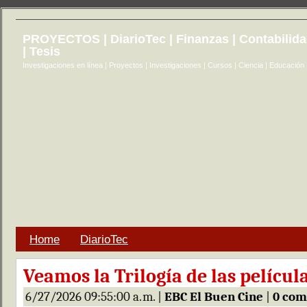
PROYECTOS | DiarioTec | Finanzas | Contabilid
| Tesis
Investigaciones en línea | Proyectos | Investigaciones | Cursos | Ciencia | Educación
Home
DiarioTec
Veamos la Trilogía de las películ
6/27/2026 09:55:00 a. m. |
EBC El Buen Cine
|
0 com