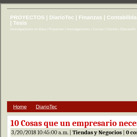
PROYECTOS | DiarioTec | Finanzas | Contabilid
| Tesis
Investigaciones en línea | Proyectos | Investigaciones | Cursos | Ciencia | Educación
Home
DiarioTec
10 Cosas que un empresario nece
3/20/2018 10:45:00 a. m. |
Tiendas y Negocios
|
0 co