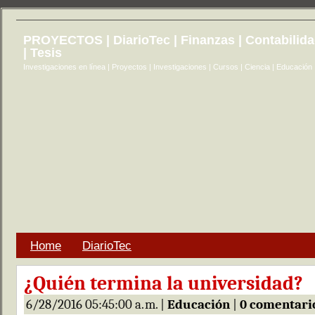
PROYECTOS | DiarioTec | Finanzas | Contabilid
| Tesis
Investigaciones en línea | Proyectos | Investigaciones | Cursos | Ciencia | Educación
Home
DiarioTec
¿Quién termina la universidad?
6/28/2016 05:45:00 a. m. |
Educación
|
0 comentari